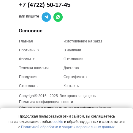
+7 (4722) 50-17-45
или пишите
Основное
Главная
Изготовление на заказ
Противни
В наличии
Формы
О компании
Тележки-шпильки
Доставка
Продукция
Сертификаты
Стоимость
Контакты
Copyright© 2015 - 2025. Все права защищены.
Политика конфиденциальности
Обращаем ваше внимание на то, что вся информация (включая
цены) на этом интернет-сайте носит исключительно
Продолжая пользоваться этим сайтом, вы соглашаетесь
информационный характер и ни при каких условиях не является
публичной офертой, определяемой положениями Статьи 437 (2)
на использование любых
cookie
и обработку данных в соответствии
Гражданского кодекса РФ.
с
Политикой обработки и защиты персональных данных
Вы принимаете условия политики в отношении обработки