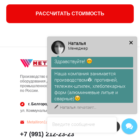
РАССЧИТАТЬ СТОИМОСТЬ
Наталья
Менеджер
Здравствуйте!
Производство вспомогательного
Наша компания занимается
оборудования для пищевой
производством👷: противней,
промышленности. С доставкой
по России.
тележек-шпилек, хлебопекарных
форм (алюминиевые литые и
сварные)
г. Белгород
ул. Коммунальная д. 6, офис 2
Metalliron1@yandex.ru
Введите сообщение
Напишите в чат!
+7 (991) 212-23-23