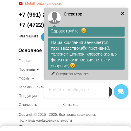
Metalliron1@yandex.ru
Оператор
+7 (991) 212-23-23
+7 (4722) 50-17-45
Здравствуйте!
или пишите
Наша компания занимается
производством👷: противней,
Основное
тележек-шпилек, хлебопекарных
форм (алюминиевые литые и
Главная
Изготовление на заказ
сварные)
Противни
В наличии
Оператор
печатает...
Формы
О компании
Тележки-шпильки
Доставка
Введите сообщение
Напишите в чат!
Продукция
Сертификаты
Стоимость
Контакты
Copyright© 2015 - 2025. Все права защищены.
Политика конфиденциальности
Обращаем ваше внимание на то, что вся информация (включая
цены) на этом интернет-сайте носит исключительно