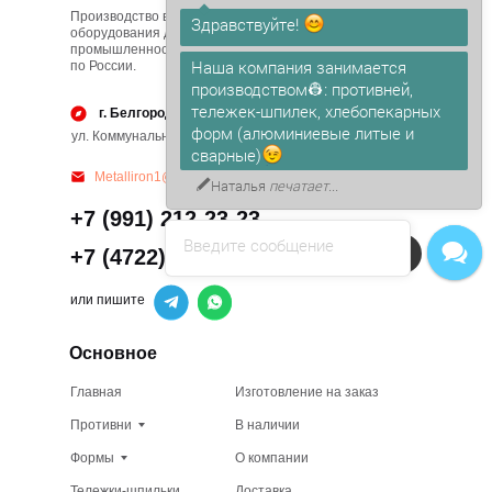
Производство вспомогательного
Здравствуйте!
оборудования для пищевой
промышленности. С доставкой
Наша компания занимается
по России.
производством👷: противней,
тележек-шпилек, хлебопекарных
г. Белгород
форм (алюминиевые литые и
ул. Коммунальная д. 6, офис 2
сварные)
Metalliron1@yandex.ru
Наталья
печатает...
+7 (991) 212-23-23
Введите сообщение
Напишите в чат!
+7 (4722) 50-17-45
или пишите
Основное
Главная
Изготовление на заказ
Противни
В наличии
Формы
О компании
Тележки-шпильки
Доставка