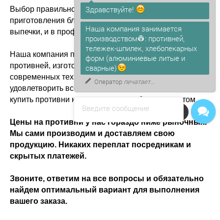
Здравствуйте!
Выбор правильного противня — это залог успешного
приготовления блюд, и для приготовления домашней
Наша компания занимается
выпечки, и в профессиональной кулинарии.
производством👷: противней,
тележек-шпилек, хлебопекарных
Наша компания предлагает широкий ассортимент
форм (алюминиевые литые и
противней, изготовленных с использованием самых
сварные)
современных технологий и материалов, чтобы
Оператор
печатает...
удовлетворить все ваши потребности. У нас можно
купить противни как средним так и большим оптом.
Введите сообщение
Напишите в чат!
Цены на противни у нас гораздо ниже рыночных.
Мы сами производим и доставляем свою
продукцию. Никаких переплат посредникам и
скрытых платежей.
Звоните, ответим на все вопросы и обязательно
найдем оптимальный вариант для выполнения
вашего заказа.