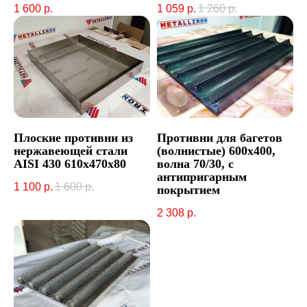
1 600
р.
1 059
р.
1 260
р.
Плоские противни из
Противни для багетов
нержавеющей стали
(волнистые) 600х400,
AISI 430 610x470x80
волна 70/30, с
антипригарным
1 100
р.
1 600
р.
покрытием
2 308
р.