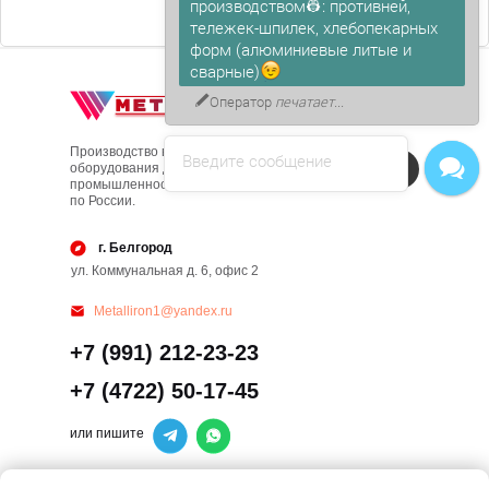
производством👷: противней,
тележек-шпилек, хлебопекарных
форм (алюминиевые литые и
сварные)
Оператор
печатает...
Производство вспомогательного
Введите сообщение
Напишите в чат!
оборудования для пищевой
промышленности. С доставкой
по России.
г. Белгород
ул. Коммунальная д. 6, офис 2
Metalliron1@yandex.ru
+7 (991) 212-23-23
+7 (4722) 50-17-45
или пишите
Основное