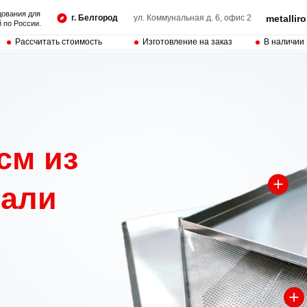
дования для
г. Белгород
ул. Коммунальная д. 6, офис 2
metalli
 по России.
Рассчитать стоимость
Изготовление на заказ
В наличии
см из
тали