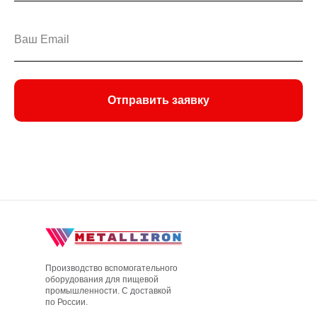
Отправить заявку
Производство вспомогательного
оборудования для пищевой
промышленности. С доставкой
по России.