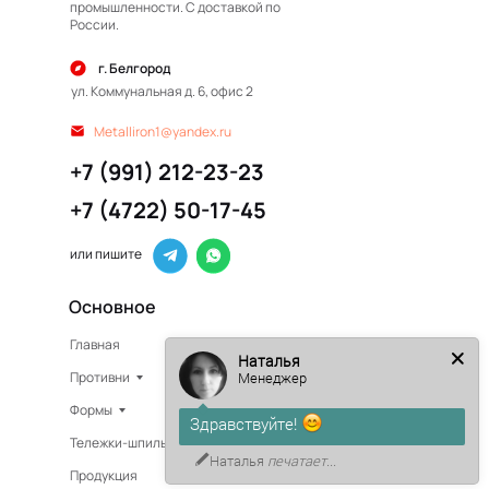
промышленности. С доставкой по
России.
г. Белгород
ул. Коммунальная д. 6, офис 2
Metalliron1@yandex.ru
+7 (991) 212-23-23
+7 (4722) 50-17-45
или пишите
Основное
Главная
Изготовление на заказ
Наталья
Противни
В наличии
Менеджер
Формы
О компании
Здравствуйте!
Тележки-шпильки
Доставка
Наталья
печатает...
Продукция
Сертификаты