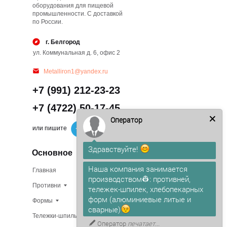
оборудования для пищевой
промышленности. С доставкой
по России.
г. Белгород
ул. Коммунальная д. 6, офис 2
Metalliron1@yandex.ru
+7 (991) 212-23-23
+7 (4722) 50-17-45
Оператор
или пишите
Здравствуйте!
Основное
Наша компания занимается
Главная
Изготовление на заказ
производством👷: противней,
Противни
В наличии
тележек-шпилек, хлебопекарных
форм (алюминиевые литые и
Формы
О компании
сварные)
Тележки-шпильки
Доставка
Оператор
печатает...