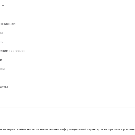
и
-шпильки
ия
ть
ение на заказ
и
нии
каты
ом интернет-сайте носит исключительно информационный характер и ни при каких условия