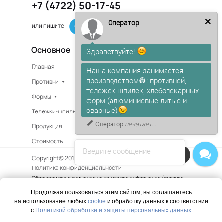
+7 (4722) 50-17-45
Оператор
или пишите
Основное
Здравствуйте!
Главная
Изготовление на заказ
Наша компания занимается
производством👷: противней,
Противни
В наличии
тележек-шпилек, хлебопекарных
Формы
О компании
форм (алюминиевые литые и
сварные)
Тележки-шпильки
Доставка
Оператор
печатает...
Продукция
Сертификаты
Стоимость
Контакты
Введите сообщение
Напишите в чат!
Copyright© 2015 - 2025. Все права защищены.
Политика конфиденциальности
Обращаем ваше внимание на то, что вся информация (включая
цены) на этом интернет-сайте носит исключительно
Продолжая пользоваться этим сайтом, вы соглашаетесь
информационный характер и ни при каких условиях не является
на использование любых
cookie
и обработку данных в соответствии
публичной офертой, определяемой положениями Статьи 437 (2)
Гражданского кодекса РФ.
с
Политикой обработки и защиты персональных данных
Вы принимаете условия политики в отношении обработки