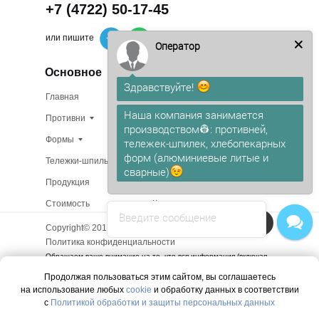
+7 (4722) 50-17-45
или пишите
Оператор
Основное
Здравствуйте!
Главная
Изготовление на заказ
Наша компания занимается
Противни
В наличии
производством👷: противней,
Формы
О компании
тележек-шпилек, хлебопекарных
форм (алюминиевые литые и
Тележки-шпильки
Доставка
сварные)
Продукция
Сертификаты
Стоимость
Контакты
Введите сообщение
Напишите в чат!
Copyright© 2015 - 2025. Все права защищены.
Политика конфиденциальности
Обращаем ваше внимание на то, что вся информация (включая
цены) на этом интернет-сайте носит исключительно
Продолжая пользоваться этим сайтом, вы соглашаетесь
информационный характер и ни при каких условиях не является
на использование любых
cookie
и обработку данных в соответствии
публичной офертой, определяемой положениями Статьи 437 (2)
Гражданского кодекса РФ.
с
Политикой обработки и защиты персональных данных
Вы принимаете условия политики в отношении обработки