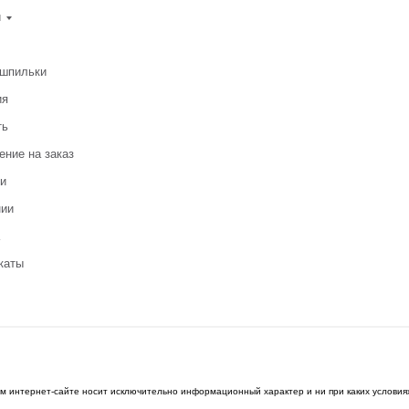
и
-шпильки
ия
ть
ение на заказ
и
нии
каты
ом интернет-сайте носит исключительно информационный характер и ни при каких условия