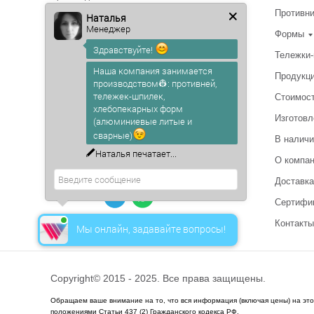
оборудования для пищевой
Противн
Наталья
промышленности. С доставкой
Менеджер
по России.
Формы
Здравствуйте!
Тележки
г. Белгород
Наша компания занимается
Продукц
ул. Коммунальная д. 6, офис 2
производством👷: противней,
тележек-шпилек,
Стоимос
Metalliron1@yandex.ru
хлебопекарных форм
Изготовл
(алюминиевые литые и
сварные)
+7 (991) 212-23-23
В наличи
Наталья
печатает...
О компа
+7 (4722) 50-17-45
Доставка
или пишите
Сертифи
Контакты
Мы онлайн, задавайте вопросы!
Copyright© 2015 - 2025. Все права защищены.
Обращаем ваше внимание на то, что вся информация (включая цены) на эт
положениями Статьи 437 (2) Гражданского кодекса РФ.