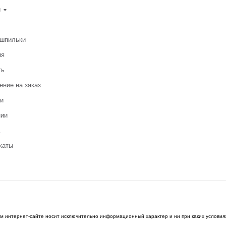
и
-шпильки
ия
ть
ение на заказ
и
нии
каты
ом интернет-сайте носит исключительно информационный характер и ни при каких условия