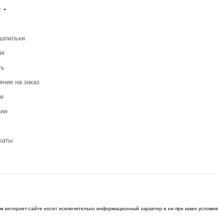
и
-шпильки
ия
ть
ение на заказ
и
нии
каты
ом интернет-сайте носит исключительно информационный характер и ни при каких условия