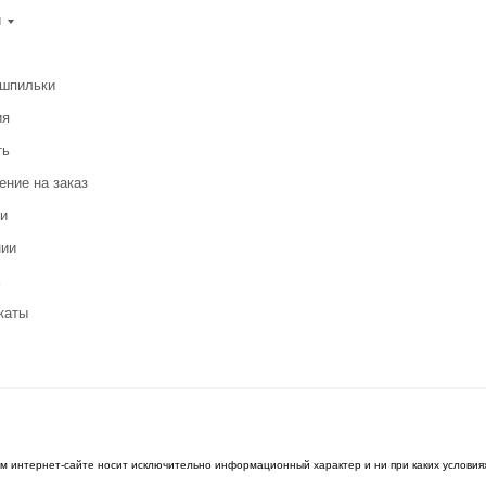
и
-шпильки
ия
ть
ение на заказ
и
нии
каты
ом интернет-сайте носит исключительно информационный характер и ни при каких условия