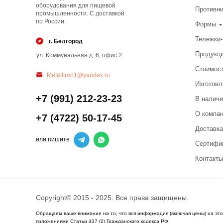
оборудования для пищевой
Противн
промышленности. С доставкой
по России.
Формы
Тележки
г. Белгород
Продукц
ул. Коммунальная д. 6, офис 2
Стоимос
Metalliron1@yandex.ru
Изготовл
+7 (991) 212-23-23
В наличи
О компа
+7 (4722) 50-17-45
Доставка
или пишите
Сертифи
Контакты
Copyright© 2015 - 2025. Все права защищены.
Обращаем ваше внимание на то, что вся информация (включая цены) на эт
положениями Статьи 437 (2) Гражданского кодекса РФ.