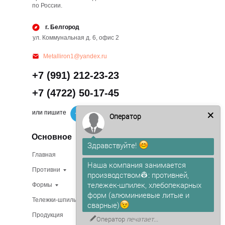
по России.
г. Белгород
ул. Коммунальная д. 6, офис 2
Metalliron1@yandex.ru
+7 (991) 212-23-23
+7 (4722) 50-17-45
или пишите
Оператор
Основное
Здравствуйте!
Главная
Изготовление на заказ
Наша компания занимается
Противни
В наличии
производством👷: противней,
тележек-шпилек, хлебопекарных
Формы
О компании
форм (алюминиевые литые и
Тележки-шпильки
Доставка
сварные)
Продукция
Сертификаты
Оператор
печатает...