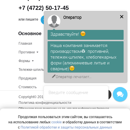
+7 (4722) 50-17-45
Оператор
или пишите
Основное
Здравствуйте!
Главная
Изготовление на заказ
Наша компания занимается
производством👷: противней,
Противни
В наличии
тележек-шпилек, хлебопекарных
Формы
О компании
форм (алюминиевые литые и
сварные)
Тележки-шпильки
Доставка
Оператор
печатает...
Продукция
Сертификаты
Стоимость
Контакты
Введите сообщение
Напишите в чат!
Copyright© 2015 - 2025. Все права защищены.
Политика конфиденциальности
Обращаем ваше внимание на то, что вся информация (включая
цены) на этом интернет-сайте носит исключительно
Продолжая пользоваться этим сайтом, вы соглашаетесь
информационный характер и ни при каких условиях не является
на использование любых
cookie
и обработку данных в соответствии
публичной офертой, определяемой положениями Статьи 437 (2)
Гражданского кодекса РФ.
с
Политикой обработки и защиты персональных данных