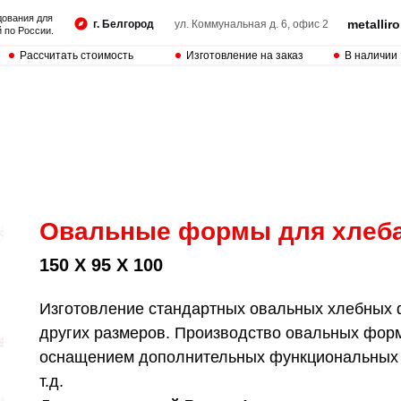
дования для
metalli
г. Белгород
ул. Коммунальная д. 6, офис 2
 по России.
Рассчитать стоимость
Изготовление на заказ
В наличии
Овальные формы для хлеба 
150 Х 95 Х 100
Изготовление стандартных овальных хлебных ф
других размеров. Производство овальных фор
оснащением дополнительных функциональных э
т.д.