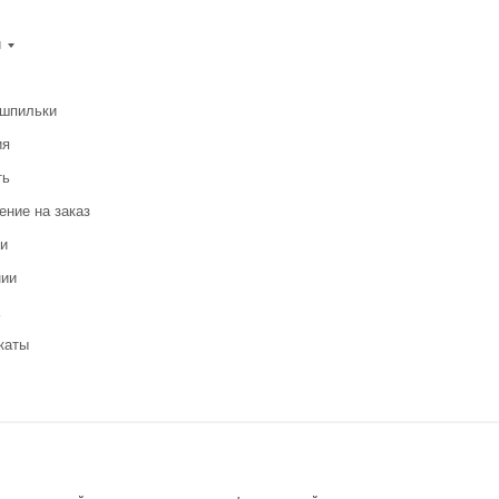
и
-шпильки
ия
ть
ение на заказ
и
нии
каты