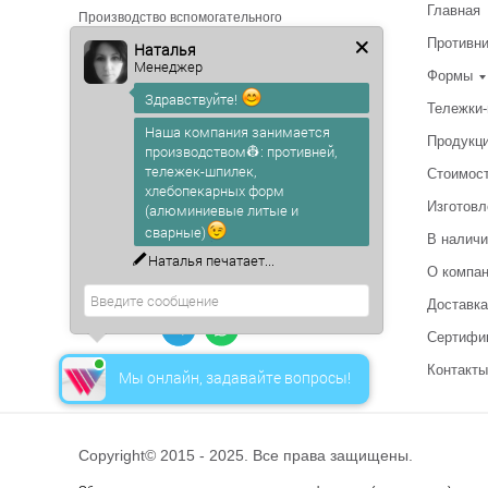
Главная
Производство вспомогательного
оборудования для пищевой
Противн
Наталья
промышленности. С доставкой
Менеджер
по России.
Формы
Здравствуйте!
Тележки
г. Белгород
Наша компания занимается
Продукц
ул. Коммунальная д. 6, офис 2
производством👷: противней,
тележек-шпилек,
Стоимос
Metalliron1@yandex.ru
хлебопекарных форм
Изготовл
(алюминиевые литые и
сварные)
+7 (991) 212-23-23
В наличи
Наталья
печатает...
О компа
+7 (4722) 50-17-45
Доставка
или пишите
Сертифи
Контакты
Мы онлайн, задавайте вопросы!
Copyright© 2015 - 2025. Все права защищены.