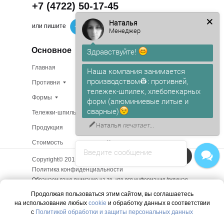
+7 (4722) 50-17-45
Наталья
или пишите
Менеджер
Основное
Здравствуйте!
Главная
Изготовление на заказ
Наша компания занимается
производством👷: противней,
Противни
В наличии
тележек-шпилек, хлебопекарных
Формы
О компании
форм (алюминиевые литые и
сварные)
Тележки-шпильки
Доставка
Наталья
печатает...
Продукция
Сертификаты
Стоимость
Контакты
Введите сообщение
Напишите в чат!
Copyright© 2015 - 2025. Все права защищены.
Политика конфиденциальности
Обращаем ваше внимание на то, что вся информация (включая
цены) на этом интернет-сайте носит исключительно
Продолжая пользоваться этим сайтом, вы соглашаетесь
информационный характер и ни при каких условиях не является
на использование любых
cookie
и обработку данных в соответствии
публичной офертой, определяемой положениями Статьи 437 (2)
Гражданского кодекса РФ.
с
Политикой обработки и защиты персональных данных
Вы принимаете условия политики в отношении обработки