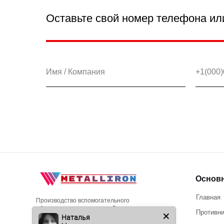
Оставьте свой номер телефона ил
Основ
Главная
Производство вспомогательного
оборудования для пищевой
Противн
Наталья
промышленности. С доставкой