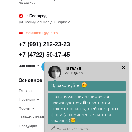
по России.
г. Белгород
ул. Коммунальная д. 6, офис 2
Metalliron1@yandex.ru
+7 (991) 212-23-23
+7 (4722) 50-17-45
или пишите
Наталья
Менеджер
Основное
Здравствуйте!
Главная
Изготовление на заказ
Наша компания занимается
Противни
В наличии
производством👷: противней,
тележек-шпилек, хлебопекарных
Формы
О компании
форм (алюминиевые литые и
Тележки-шпильки
Доставка
сварные)
Продукция
Сертификаты
Наталья
печатает...