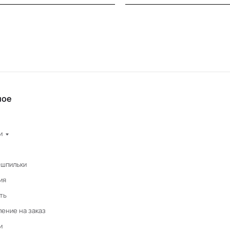
ное
и
-шпильки
ия
ть
ение на заказ
и