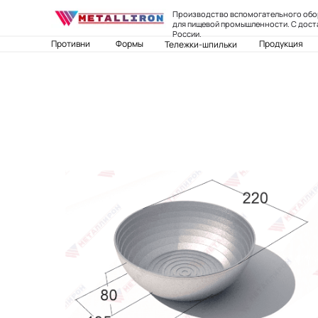
Производство вспомогательного об
для пищевой промышленности. С дост
России.
Противни
Формы
Продукция
Тележки-шпильки