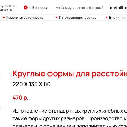
орудования
metalli
г. Белгород
ул. Коммунальная д. 6, офис 2
авкой по
Рассчитать стоимость
Изготовление на заказ
В наличии
Круглые формы для расстойки
220 Х 135 Х 80
470
р.
Изготовление стандартных круглых хлебных фо
также форм других размеров. Производство 
размерам, с оснащением дополнительных фун