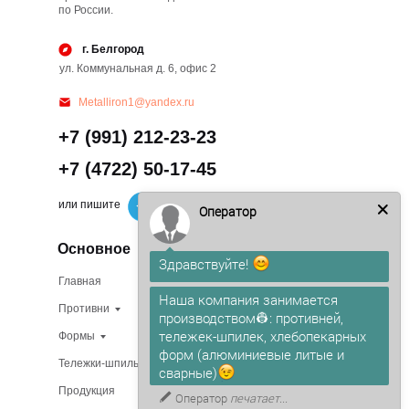
по России.
г. Белгород
ул. Коммунальная д. 6, офис 2
Metalliron1@yandex.ru
+7 (991) 212-23-23
+7 (4722) 50-17-45
или пишите
Оператор
Основное
Здравствуйте!
Главная
Изготовление на заказ
Наша компания занимается
Противни
В наличии
производством👷: противней,
тележек-шпилек, хлебопекарных
Формы
О компании
форм (алюминиевые литые и
Тележки-шпильки
Доставка
сварные)
Продукция
Сертификаты
Оператор
печатает...