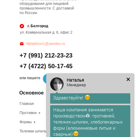
оборудования для пищевой
промышленности. С доставкой
по России.
г. Белгород
ул. Коммунальная д. 6, офис 2
Metalliron1@yandex.ru
+7 (991) 212-23-23
+7 (4722) 50-17-45
или пишите
Наталья
Менеджер
Основное
Здравствуйте!
Главная
Изготовление на заказ
Наша компания занимается
Противни
В наличии
производством👷: противней,
тележек-шпилек, хлебопекарных
Формы
О компании
форм (алюминиевые литые и
Тележки-шпильки
Доставка
сварные)