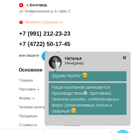
г. Белгород
ул. Коммунальная д. 6, офис 2
Metalliron1@yandex.ru
+7 (991) 212-23-23
+7 (4722) 50-17-45
или пишите
Наталья
Менеджер
Основное
Здравствуйте!
Главная
Изготовление на заказ
Противни
В наличии
Наша компания занимается
производством👷: противней,
Формы
О компании
тележек-шпилек, хлебопекарных
Тележки-шпильки
Доставка
форм (алюминиевые литые и
сварные)
Продукция
Сертификаты
Стоимость
Контакты