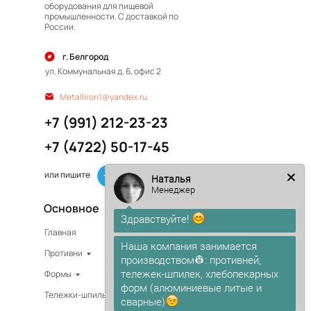
оборудования для пищевой
промышленности. С доставкой по
России.
г. Белгород
ул. Коммунальная д. 6, офис 2
Metalliron1@yandex.ru
+7 (991) 212-23-23
+7 (4722) 50-17-45
или пишите
Наталья
Менеджер
Основное
Здравствуйте!
Главная
Изготовление на заказ
Наша компания занимается
Противни
В наличии
производством👷: противней,
тележек-шпилек, хлебопекарных
Формы
О компании
форм (алюминиевые литые и
Тележки-шпильки
Доставка
сварные)