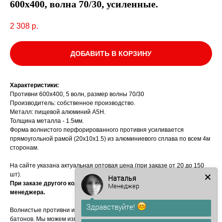
600х400, волна 70/30, усиленные.
2 308
р.
ДОБАВИТЬ В КОРЗИНУ
Характеристики:
Противни 600х400, 5 волн, размер волны 70/30
Производитель: собственное производство.
Металл: пищевой алюминий А5Н.
Толщина металла - 1.5мм.
Форма волнистого перфорированного противня усиливается
прямоугольной рамой (20х10х1.5) из алюминиевого сплава по всем 4м
сторонам.
На сайте указана актуальная оптовая цена (при заказе от 20 до 150
шт).
Наталья
При заказе другого количества противней цену уточняйте у
Менеджер
менеджера.
Здравствуйте!
Волнистые противни используются в основном для выпечки багетов и
батонов. Мы можем изготовить их любых размеров на нашем