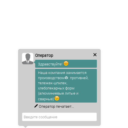
Оператор
Здравствуйте!
Наша компания занимается
производством👷: противней,
тележек-шпилек,
хлебопекарных форм
(алюминиевые литые и
сварные)
Оператор
печатает...