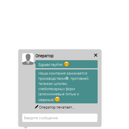
Оператор
Здравствуйте!
Наша компания занимается
производством👷: противней,
тележек-шпилек,
хлебопекарных форм
(алюминиевые литые и
сварные)
Оператор
печатает...