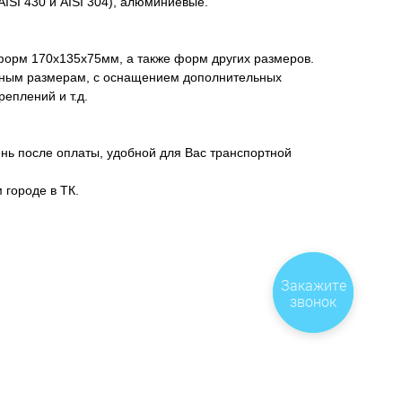
ISI 430 и AISI 304), алюминиевые.
форм 170х135х75мм, а также форм других размеров.
ьным размерам, с оснащением дополнительных
еплений и т.д.
нь после оплаты, удобной для Вас транспортной
 городе в ТК.
Закажите
звонок